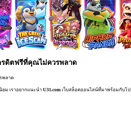
รดิตฟรีที่คุณไม่ควรพลาด
ที่นิยม เราอยากแนะนำ
U31.com
เว็บสล็อตออนไลน์ที่มาพร้อมกับโปร