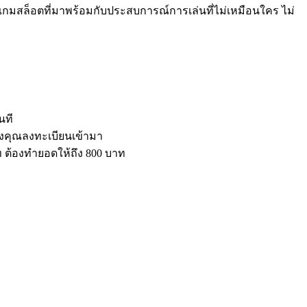
เกมสล็อตที่มาพร้อมกับประสบการณ์การเล่นที่ไม่เหมือนใคร ไม่
นที
ยงคุณลงทะเบียนเข้ามา
ท ต้องทำยอดให้ถึง 800 บาท