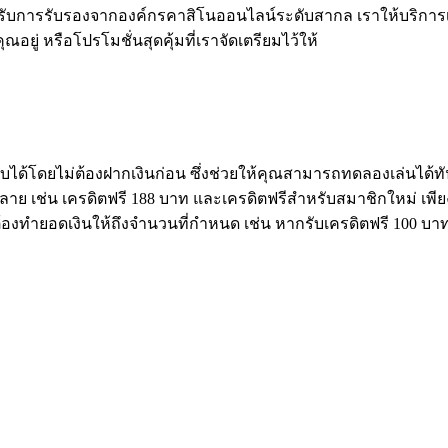
ได้รับการรับรองจากองค์กรคาสิโนออนไลน์ระดับสากล เราให้บริการ
อยู่ หรือโปรโมชั่นสุดคุ้มที่เราจัดเตรียมไว้ให้
ับได้โดยไม่ต้องฝากเงินก่อน ซึ่งช่วยให้คุณสามารถทดลองเล่นได้ทั
หลาย เช่น เครดิตฟรี 188 บาท และเครดิตฟรีสำหรับสมาชิกใหม่ เพี
้องทำยอดเงินให้ถึงจำนวนที่กำหนด เช่น หากรับเครดิตฟรี 100 บา