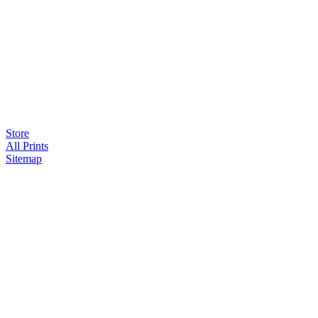
Store
All Prints
Sitemap